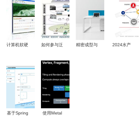
机软硬件开
从技术服务
理系统的设
的双螺旋
发行业再敲
到产业创新
计与实现
警钟
计算机软硬
如何参与泛
精密成型与
2024水产
件开发及技
在电力物联
数字赋能
预制菜产业
术维护 价
网 以‘未蓝
玻璃钢FRP
新局 千亿
格、批发与
新能源’为
模具开发工
市场规模
厂家选择指
例，探索计
艺与计算机
下，企业以
南
算机软硬件
技术融合的
差异化破
开发的价值
实践路径
局“软硬
件”竞争
基于Spring
使用Metal
Boot的个性
技术驾驭
化学习推荐
Apple图形