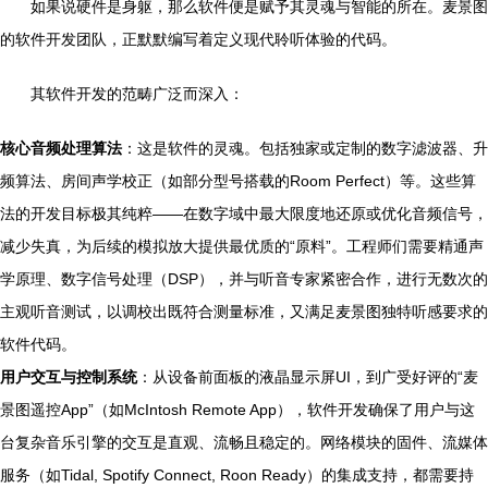
如果说硬件是身躯，那么软件便是赋予其灵魂与智能的所在。麦景图
的软件开发团队，正默默编写着定义现代聆听体验的代码。
其软件开发的范畴广泛而深入：
核心音频处理算法
：这是软件的灵魂。包括独家或定制的数字滤波器、升
频算法、房间声学校正（如部分型号搭载的Room Perfect）等。这些算
法的开发目标极其纯粹——在数字域中最大限度地还原或优化音频信号，
减少失真，为后续的模拟放大提供最优质的“原料”。工程师们需要精通声
学原理、数字信号处理（DSP），并与听音专家紧密合作，进行无数次的
主观听音测试，以调校出既符合测量标准，又满足麦景图独特听感要求的
软件代码。
用户交互与控制系统
：从设备前面板的液晶显示屏UI，到广受好评的“麦
景图遥控App”（如McIntosh Remote App），软件开发确保了用户与这
台复杂音乐引擎的交互是直观、流畅且稳定的。网络模块的固件、流媒体
服务（如Tidal, Spotify Connect, Roon Ready）的集成支持，都需要持