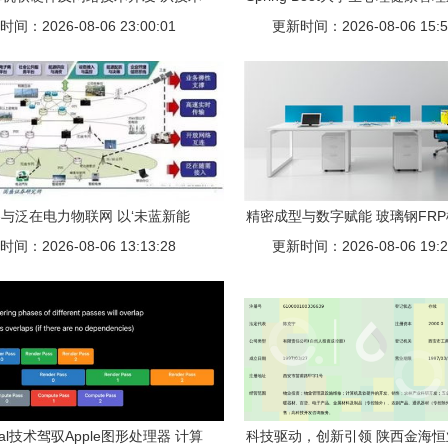
间：2026-08-06 23:00:01
服务到产业创新
更新时间：2026-08-06 15:5
计与实现
与泛在电力物联网 以‘未蓝新能
精密成型与数字赋能 玻璃钢FR
例，探索计算机软硬件开发的价值
间：2026-08-06 13:13:28
工艺与计算机技术融合的实
更新时间：2026-08-06 19:2
al技术驾驭Apple图形处理器 计算
科技驱动，创新引领 陕西金海