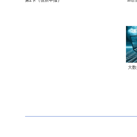
第2卡（住所申报）
ai
开始
大数
工程