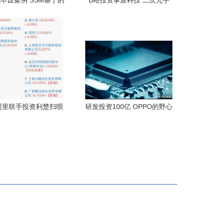
毕设案例 SSM基于的
B站投资掌派科技 二次元手
文学社管理系统设计与
游市场再添新动力
（可提供源码与开题服
务）
阿里联手投资利楚扫呗
研发投资100亿 OPPO的野心
数字化生态，机遇与智
与未来布局
慧兼得