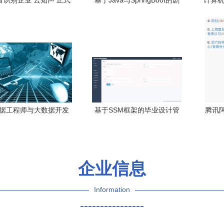
语音识别企业 云知声 正式
基于Java与SpringBoot的剧
计算机
d轮融资,挚信资本领投
本杀店铺管理系统设计与实
墨香
现研究
实现
据工程师与大数据开发
基于SSM框架的毕业设计管
腾讯
师的职能区别及计算机
理系统设计与实现——开题
赋能
软硬件开发透视
报告与源码解析
企业信息
Information
----------------